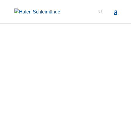
Hafen
Schleimünde
Förderverein naturnaher
Wasserwanderplatz
Schleimünde e.V.
Seit über 20 Jahren der Natur verpflichtet