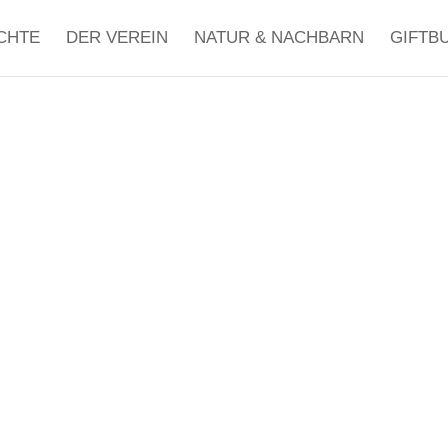
CHTE
DER VEREIN
NATUR & NACHBARN
GIFTB
SPENDEN 
TERSTÜTZ