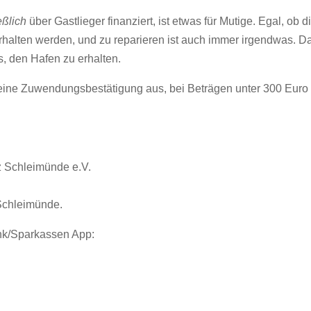
eßlich
über Gastlieger finanziert, ist etwas für Mutige. Egal, ob d
rhalten werden, und zu reparieren ist auch immer irgendwas. D
s, den Hafen zu erhalten.
eine Zuwendungsbestätigung aus, bei Beträgen unter 300 Euro g
z Schleimünde e.V.
Schleimünde.
nk/Sparkassen App: