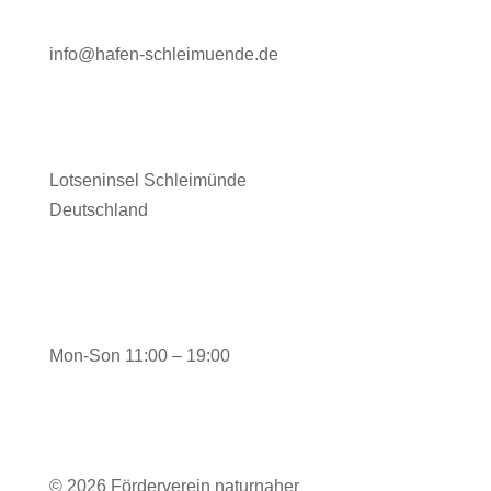
info@hafen-schleimuende.de
Adresse
Lotseninsel Schleimünde
Deutschland
Öffnungszeiten Hafenmeister-büro iN DER
SAISON:
Mon-Son 11:00 – 19:00
© 2026 Förderverein naturnaher